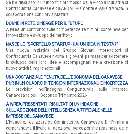
Se n’è discusso in un incontro promosso dalla Piccola Industria di
Confindustria Canavese e da ANDAF Piemonte e Valle d’Aosta, in
collaborazione con Forvis Mazars
DONNE IN RETE. SINERGIE PER IL FUTURO
A Ivrea un confronto sulle competenze femminili come leva per
innovazione e sviluppo del territorio
NASCE LO “SPORTELLO STARTUP- HAI UN`IDEA IN TESTA?”
Una nuova iniziativa del Gruppo Giovani Imprenditori di
Confindustria Canavese rivolta ai giovani, pensata per sostenere
lo sviluppo delle loro idee e accompagnarli nella creazione di
nuove attività imprenditoriali.
UNA SOSTANZIALE TENUTA DELL`ECONOMIA DEL CANAVESE,
PUR IN UN QUADRO DI TENSIONI INTERNAZIONALI E INCERTEZZA
Le previsioni nell’Indagine Congiunturale sulle Imprese
Canavesane per il Secondo Trimestre 2026
A IVREA PRESENTATI I RISULTATI DI UN`INDAGINE
SULL`ADOZIONE DELL`INTELLIGENZA ARTIFICIALE NELLE
IMPRESE DEL CANAVESE
L’indagine, realizzata da Confindustria Canavese e DIHP, mira a
comprendere il livello di adozione, percezione e readiness delle