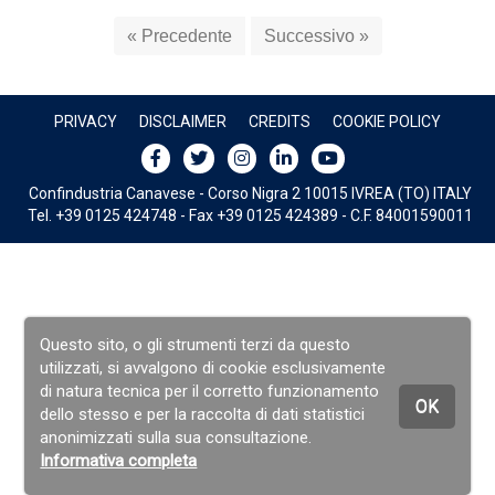
« Precedente
Successivo »
PRIVACY
DISCLAIMER
CREDITS
COOKIE POLICY
Confindustria Canavese - Corso Nigra 2 10015 IVREA (TO) ITALY
Tel. +39 0125 424748 - Fax +39 0125 424389 - C.F. 84001590011
Questo sito, o gli strumenti terzi da questo
utilizzati, si avvalgono di cookie esclusivamente
di natura tecnica per il corretto funzionamento
OK
dello stesso e per la raccolta di dati statistici
anonimizzati sulla sua consultazione.
Informativa completa